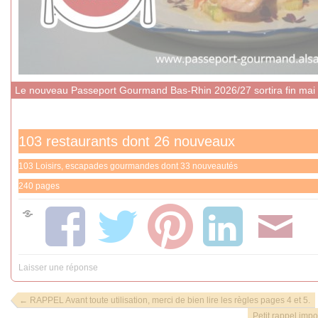
Le nouveau Passeport Gourmand Bas-Rhin 2026/27 sortira fin mai
COMMUNIQUÉS DE PRESSE
103 restaurants dont 26 nouveaux
103 Loisirs, escapades gourmandes dont 33 nouveautés
240 pages
Laisser une réponse
←
RAPPEL Avant toute utilisation, merci de bien lire les règles pages 4 et 5.
Petit rappel impo